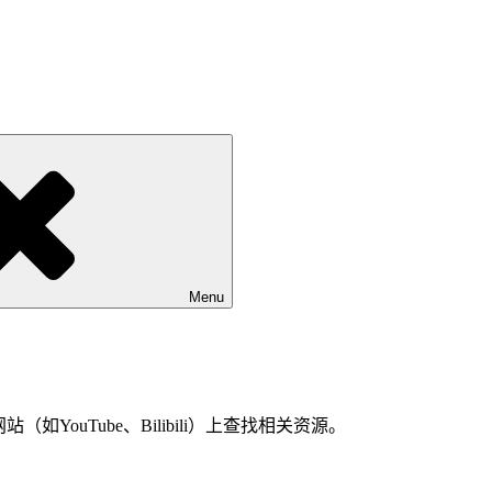
Menu
ouTube、Bilibili）上查找相关资源。