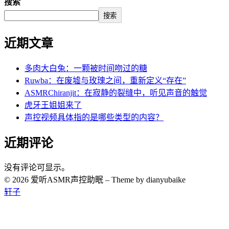
搜索
搜索
近期文章
多肉大白兔：一颗被时间吻过的糖
Ruwba：在废墟与玫瑰之间，重新定义“存在”
ASMRChiranjit：在寂静的裂缝中，听见声音的触觉
虎牙王姐姐来了
声控视频具体指的是哪些类型的内容？
近期评论
没有评论可显示。
© 2026 爱听ASMR声控助眠
–
Theme by dianyubaike
轩子