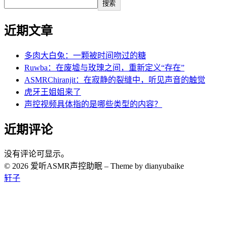
搜索
近期文章
多肉大白兔：一颗被时间吻过的糖
Ruwba：在废墟与玫瑰之间，重新定义“存在”
ASMRChiranjit：在寂静的裂缝中，听见声音的触觉
虎牙王姐姐来了
声控视频具体指的是哪些类型的内容？
近期评论
没有评论可显示。
© 2026 爱听ASMR声控助眠
–
Theme by dianyubaike
轩子