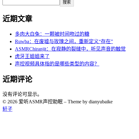
搜索
近期文章
多肉大白兔：一颗被时间吻过的糖
Ruwba：在废墟与玫瑰之间，重新定义“存在”
ASMRChiranjit：在寂静的裂缝中，听见声音的触觉
虎牙王姐姐来了
声控视频具体指的是哪些类型的内容？
近期评论
没有评论可显示。
© 2026 爱听ASMR声控助眠
–
Theme by dianyubaike
轩子