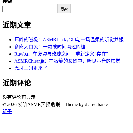
搜索
搜索
近期文章
耳畔的磁极：ASMRLuckyGirl与一场温柔的听觉共振
多肉大白兔：一颗被时间吻过的糖
Ruwba：在废墟与玫瑰之间，重新定义“存在”
ASMRChiranjit：在寂静的裂缝中，听见声音的触觉
虎牙王姐姐来了
近期评论
没有评论可显示。
© 2026 爱听ASMR声控助眠
–
Theme by dianyubaike
轩子