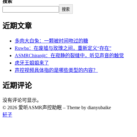
搜索
搜索
近期文章
多肉大白兔：一颗被时间吻过的糖
Ruwba：在废墟与玫瑰之间，重新定义“存在”
ASMRChiranjit：在寂静的裂缝中，听见声音的触觉
虎牙王姐姐来了
声控视频具体指的是哪些类型的内容？
近期评论
没有评论可显示。
© 2026 爱听ASMR声控助眠
–
Theme by dianyubaike
轩子