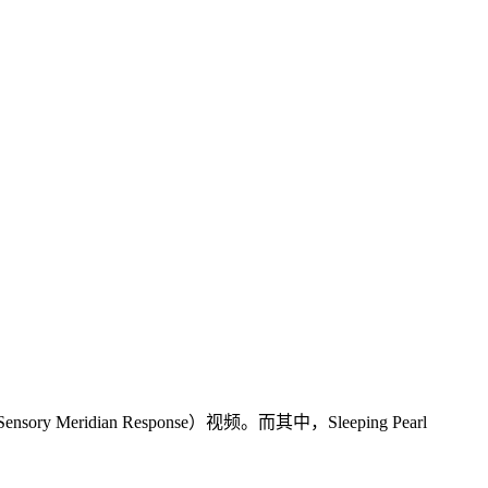
ian Response）视频。而其中，Sleeping Pearl