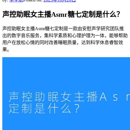
声控助眠女主播Asmr糖七定制是什么？
声控助眠女主播Asmr糖七定制是一款由安慰声学研究团队推
出的数字音乐服务，集科学素质和心理护理为一体，能够帮助
用户在放松心情的同时改善睡眠质量，达到科学休息睿智效
果。