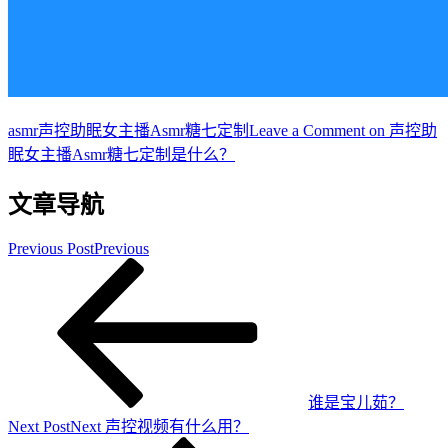
asmr
声控助眠女主播Asmr糖七定制
Leave a Comment
on 声控助
眠女主播Asmr糖七定制是什么？
文章导航
Previous Post
Previous
谁是宝儿茹？
Next Post
Next
声控视频有什么用？