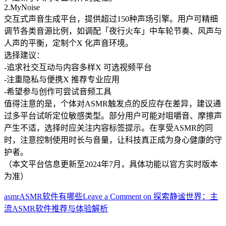
2.MyNoise
交互式声音生成平台，提供超过150种声场引擎。用户可精细
调节各类音源比例，如调配「夜行火车」中车轮节奏、风声与
人声的平衡，定制个X 化声音环境。
选择建议：
-追求社交互动与内容多样X 可选视频平台
-注重隐私与便携X 推荐专业应用
-希望参与创作可尝试音频工具
值得注意的是，个体对ASMR触发点的反应存在差异，建议通
过多平台试听定位敏感类型。部分用户可能对咀嚼音、摩擦声
产生不适，选择时应关注内容标签提示。在享受ASMR的同
时，注意控制使用时长与音量，让科技真正成为身心健康的守
护者。
（本文平台信息更新至2024年7月，具体功能以官方实时版本
为准）
asmr
ASMR软件有哪些
Leave a Comment
on 探索静谧世界：主
流ASMR软件推荐与体验解析