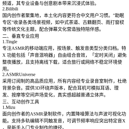
频道，其专业设备与创意剧本带来沉浸式体验。
2.Bilibili
国内创作者聚集地，本土化内容更符合中文用户习惯。”助眠
专区”收录各类场景视频，如中式茶道、古籍翻页、雨打窗棂
等传统文化主题，配合弹幕文化营造独特陪伴感。
二、垂直专业应用
1.Tingle
专注ASMR的移动端应用，按场景、触发音类型分类归档。特
X 功能包括「声音混响器」自由组合音效，「定时关闭」避免
整夜播放，且支持离线下载，适合旅行或网络不稳定环境使
用。
2.ASMRUniverse
采用订阅制的高品质应用，所有内容经专业录音室制作，杜绝
背景杂音。提供3D环绕声版本，配合耳机可模拟耳语、理
发、按摩等空间声场变化，真实感超越普通立体声。
三、互动创作工具
1.Mizu
面向创作者的ASMR录制软件，内置降噪算法与声波可视化功
能。支持多轨编辑不同触发音，可调节频率响应突出特定音X
，是新手入门专业制作的捷径。