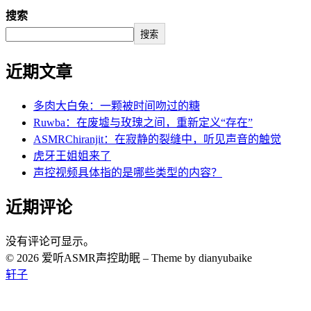
搜索
搜索
近期文章
多肉大白兔：一颗被时间吻过的糖
Ruwba：在废墟与玫瑰之间，重新定义“存在”
ASMRChiranjit：在寂静的裂缝中，听见声音的触觉
虎牙王姐姐来了
声控视频具体指的是哪些类型的内容？
近期评论
没有评论可显示。
© 2026 爱听ASMR声控助眠
–
Theme by dianyubaike
轩子