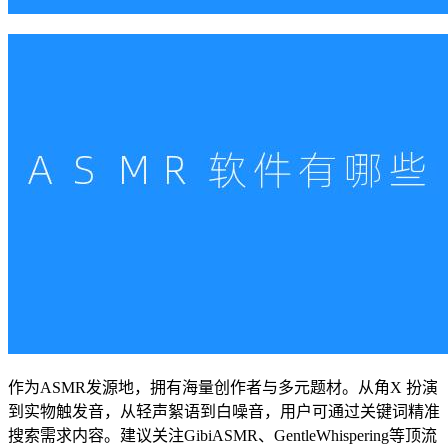
作为ASMR发源地，拥有海量创作者与多元题材。从角X 扮演
到实物触发音，从轻声絮语到白噪音，用户可通过关键词精准
搜索需求内容。建议关注GibiASMR、GentleWhispering等顶流