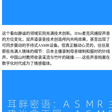
这个看似静谧的领域实则充满技术创新。3Dio麦克风捕捉声音
的方位变化，双声道录音技术创造颅内共鸣效果，甚至出现了
可同步震动的手持式ASMR设备。但真正触动心灵的，往往是
那些充满人情味的细节：日本主播录制母亲缝制和服时的针线
声，中国山村教师收录溪流与竹叶的碰撞——这些声音档案在
数字化时代成为了情感载体。