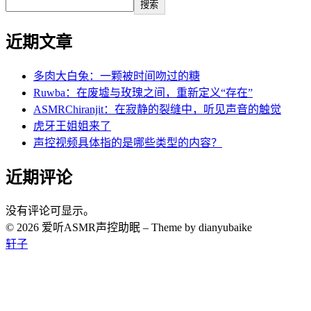
搜索
近期文章
多肉大白兔：一颗被时间吻过的糖
Ruwba：在废墟与玫瑰之间，重新定义“存在”
ASMRChiranjit：在寂静的裂缝中，听见声音的触觉
虎牙王姐姐来了
声控视频具体指的是哪些类型的内容？
近期评论
没有评论可显示。
© 2026 爱听ASMR声控助眠
–
Theme by dianyubaike
轩子