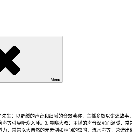
Menu
叶子先生：以舒缓的声音和细腻的音效著称，主播多数以讲述故事
声等引导听众入睡。3. 晨曦大叔：主播的声音深沉而温暖，
穿透力，常常以大自然的元素例如林间的虫鸣、流水声等，营造出近