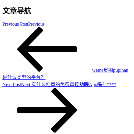
文章导航
Previous Post
Previous
weme觅圈pupihan
是什么类型的平台？
Next Post
Next
有什么推荐的免费声控助眠App吗？****