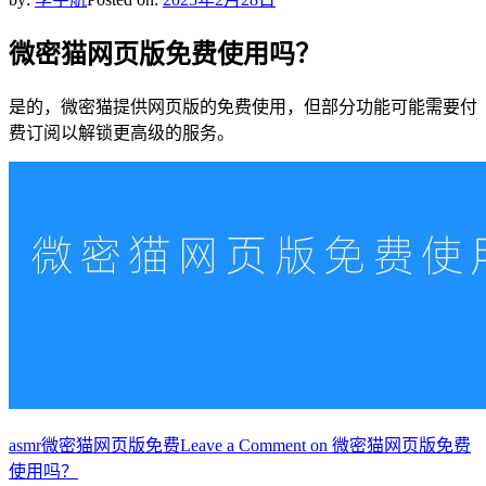
微密猫网页版免费使用吗？
是的，微密猫提供网页版的免费使用，但部分功能可能需要付
费订阅以解锁更高级的服务。
asmr
微密猫网页版免费
Leave a Comment
on 微密猫网页版免费
使用吗？