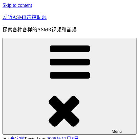
Skip to content
爱听ASMR声控助眠
探索各种各样的ASMR视频和音频
Menu
by:
李宇航
Posted on:
2025年11月5日