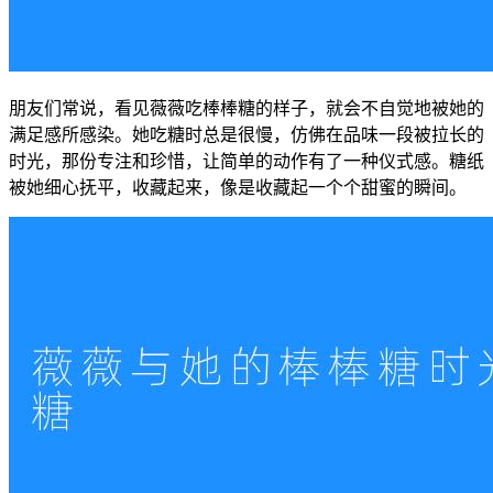
朋友们常说，看见薇薇吃棒棒糖的样子，就会不自觉地被她的
满足感所感染。她吃糖时总是很慢，仿佛在品味一段被拉长的
时光，那份专注和珍惜，让简单的动作有了一种仪式感。糖纸
被她细心抚平，收藏起来，像是收藏起一个个甜蜜的瞬间。