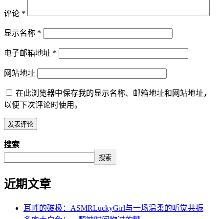
评论
*
显示名称
*
电子邮箱地址
*
网站地址
在此浏览器中保存我的显示名称、邮箱地址和网站地址，
以便下次评论时使用。
搜索
搜索
近期文章
耳畔的磁极：ASMRLuckyGirl与一场温柔的听觉共振