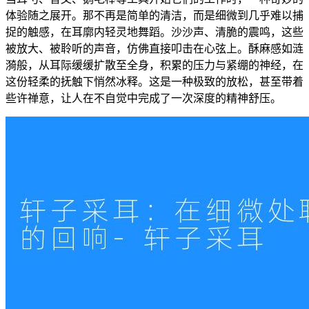
体验随之展开。那不再是简单的清洁，而是细微到几乎难以捕
捉的触感，在耳廓内轻灵地舞蹈。沙沙声、清脆的震鸣，这些
被放大、被聆听的声音，仿佛直接叩击在心弦上。酥麻感如涟
漪般，从耳际缓缓扩散至全身，积累的压力与紧绷的神经，在
这份轻柔的抚触下悄然冰释。这是一种极致的放松，甚至带着
些许禅意，让人在不自觉中完成了一次深度的精神舒压。