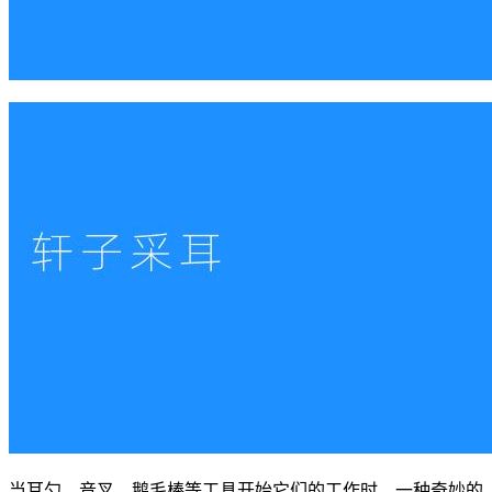
当耳勺、音叉、鹅毛棒等工具开始它们的工作时，一种奇妙的