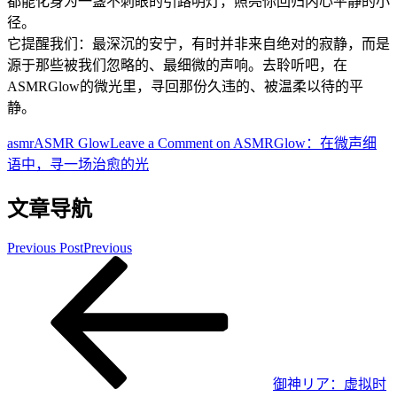
都能化身为一盏不刺眼的引路明灯，照亮你回归内心平静的小
径。
它提醒我们：最深沉的安宁，有时并非来自绝对的寂静，而是
源于那些被我们忽略的、最细微的声响。去聆听吧，在
ASMRGlow的微光里，寻回那份久违的、被温柔以待的平
静。
asmr
ASMR Glow
Leave a Comment
on ASMRGlow：在微声细
语中，寻一场治愈的光
文章导航
Previous Post
Previous
御神リア：虚拟时