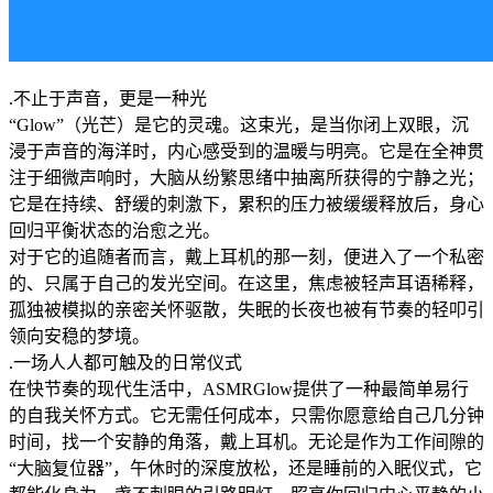
.不止于声音，更是一种光
“Glow”（光芒）是它的灵魂。这束光，是当你闭上双眼，沉
浸于声音的海洋时，内心感受到的温暖与明亮。它是在全神贯
注于细微声响时，大脑从纷繁思绪中抽离所获得的宁静之光；
它是在持续、舒缓的刺激下，累积的压力被缓缓释放后，身心
回归平衡状态的治愈之光。
对于它的追随者而言，戴上耳机的那一刻，便进入了一个私密
的、只属于自己的发光空间。在这里，焦虑被轻声耳语稀释，
孤独被模拟的亲密关怀驱散，失眠的长夜也被有节奏的轻叩引
领向安稳的梦境。
.一场人人都可触及的日常仪式
在快节奏的现代生活中，ASMRGlow提供了一种最简单易行
的自我关怀方式。它无需任何成本，只需你愿意给自己几分钟
时间，找一个安静的角落，戴上耳机。无论是作为工作间隙的
“大脑复位器”，午休时的深度放松，还是睡前的入眠仪式，它