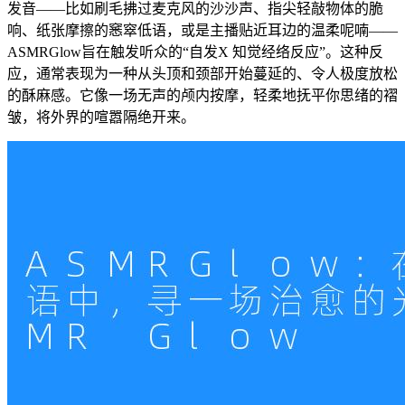
发音——比如刷毛拂过麦克风的沙沙声、指尖轻敲物体的脆
响、纸张摩擦的窸窣低语，或是主播贴近耳边的温柔呢喃——
ASMRGlow旨在触发听众的“自发X 知觉经络反应”。这种反
应，通常表现为一种从头顶和颈部开始蔓延的、令人极度放松
的酥麻感。它像一场无声的颅内按摩，轻柔地抚平你思绪的褶
皱，将外界的喧嚣隔绝开来。