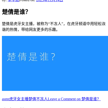
楚倩是谁？
楚倩是虎牙女主播，被称为“不冻人”，在虎牙频道中用轻松诙
谐的热情，带给网友更多的乐趣。
asmr
虎牙女主播楚倩不冻人
Leave a Comment
on 楚倩是谁？