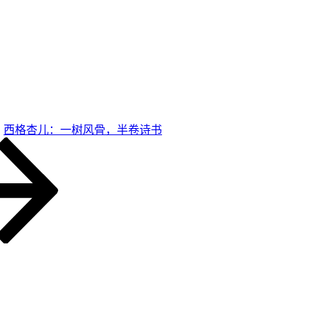
西格杏儿：一树风骨，半卷诗书